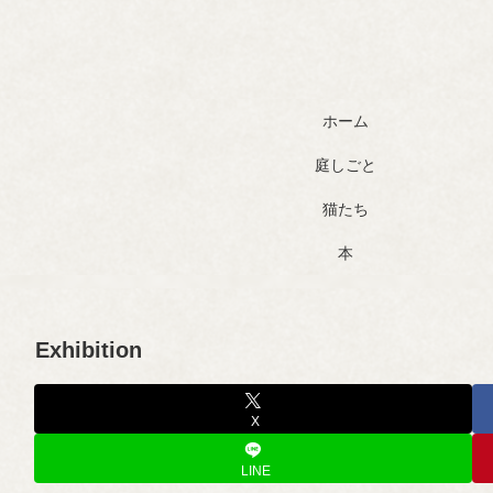
ホーム
庭しごと
猫たち
本
Exhibition
X
LINE