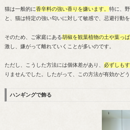
猫は一般的に
香辛料の強い香りを嫌います。
特に、野
と、猫は特定の強い匂いに対して敏感で、忌避行動を
そのため、ご家庭にある
胡椒を観葉植物の土や葉っぱ
激し、嫌がって離れていくことが多いのです。
ただし、こうした方法には個体差があり、
必ずしもす
りませんでした。したがって、この方法が有効かどう
ハンギングで飾る