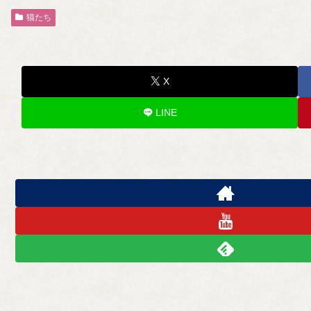
猫たち
X
LINE